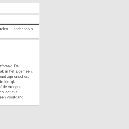
tekst
|
Landschap &
afbraak. De
aak in het algemeen.
ond zijn onscherp.
rekkelijk.
of de vroegere
collectieve
leen voortgang.