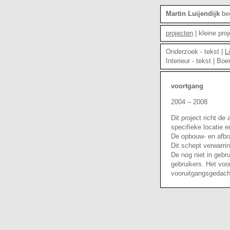
Martin Luijendijk
bee
projecten
|
kleine pro
Onderzoek
-
tekst
|
L
Interieur
-
tekst
|
Boe
voortgang
2004 – 2008
Dit project richt d
specifieke locatie 
De opbouw- en afbra
Dit schept verwarri
De nog niet in gebr
gebruikers. Het voo
vooruitgangsgedacht