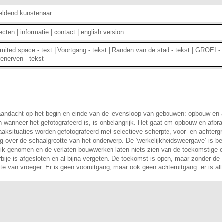
ldend kunstenaar.
jecten
|
informatie
|
contact
|
english version
imited space
-
text
|
Voortgang
-
tekst
|
Randen van de stad
-
tekst
|
GROEI
-
renerven
-
tekst
e aandacht op het begin en einde van de levensloop van gebouwen: opbouw en 
en wanneer het gefotografeerd is, is onbelangrijk. Het gaat om opbouw en afbr
aksituaties worden gefotografeerd met selectieve scherpte, voor- en achtergr
ng over de schaalgrootte van het onderwerp. De ‘werkelijkheidsweergave’ is bet
uik genomen en de verlaten bouwwerken laten niets zien van de toekomstige 
rbije is afgesloten en al bijna vergeten. De toekomst is open, maar zonder de 
e van vroeger. Er is geen vooruitgang, maar ook geen achteruitgang: er is al